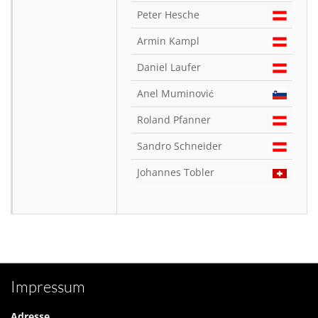
Peter Hesche
Armin Kampl
Daniel Laufer
Anel Muminović
Roland Pfanner
Sandro Schneider
Johannes Tobler
Impressum
Adresse